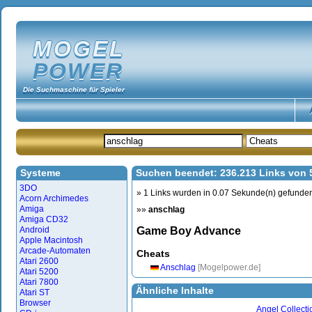
MOGEL
POWER
Die Suchmaschine für Spieler
Systeme
Suchen beendet: 236.213 Links von
3DO
» 1 Links wurden in 0.07 Sekunde(n) gefunde
Acorn Archimedes
Amiga
»»
anschlag
Amiga CD32
Android
Game Boy Advance
Apple Macintosh
Arcade-Automaten
Cheats
Atari 2600
Anschlag
[Mogelpower.de]
Atari 5200
Atari 7800
Ähnliche Inhalte
Atari ST
Browser
Angel Collecti