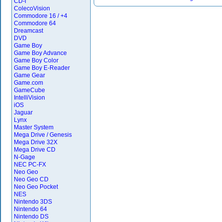
CD-i
ColecoVision
Commodore 16 / +4
Commodore 64
Dreamcast
DVD
Game Boy
Game Boy Advance
Game Boy Color
Game Boy E-Reader
Game Gear
Game.com
GameCube
IntelliVision
iOS
Jaguar
Lynx
Master System
Mega Drive / Genesis
Mega Drive 32X
Mega Drive CD
N-Gage
NEC PC-FX
Neo Geo
Neo Geo CD
Neo Geo Pocket
NES
Nintendo 3DS
Nintendo 64
Nintendo DS